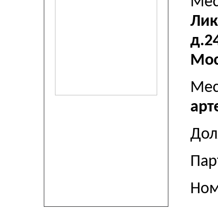
Мес
Лик
д.2
Мос
Мес
арт
До
Пар
Ном