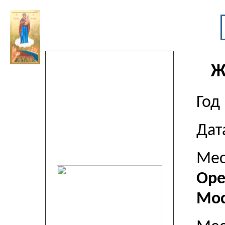
Ж
Год
Дат
Мес
Оре
Мос