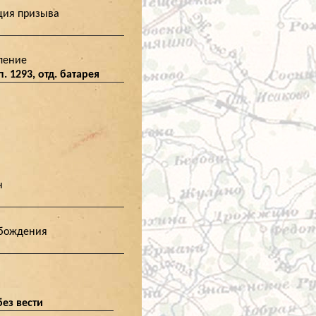
ция призыва
ление
сп. 1293, отд. батарея
н
обождения
ез вести