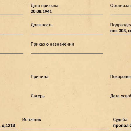
Дата призыва
Организа
20.08.1941
Должность
Подразде
ппс 303, 
Приказ о назначении
Причина
Похороне
Лагерь
Дата осв
Источник
Судьба
 д.1218
пропал б