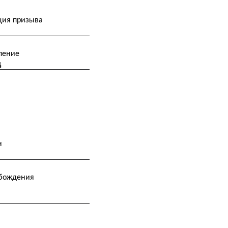
ция призыва
ление
 сд
н
обождения