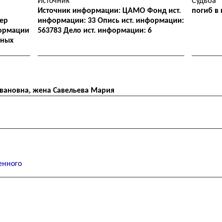
Источник
Судьба
Источник информации: ЦАМО Фонд ист.
погиб в
ер
информации: 33 Опись ист. информации:
ормации
563783 Дело ист. информации: 6
нных
Ивановна, жена Савельева Мария
енного