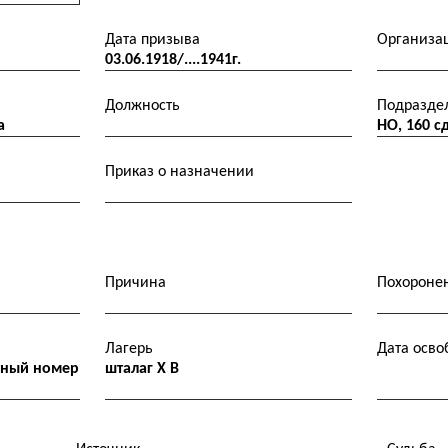
Дата призыва
Организа
03.06.1918/....1941г.
Должность
Подразде
а
НО, 160
Приказ о назначении
Причина
Похороне
Лагерь
Дата осв
ерный номер
шталаг X B