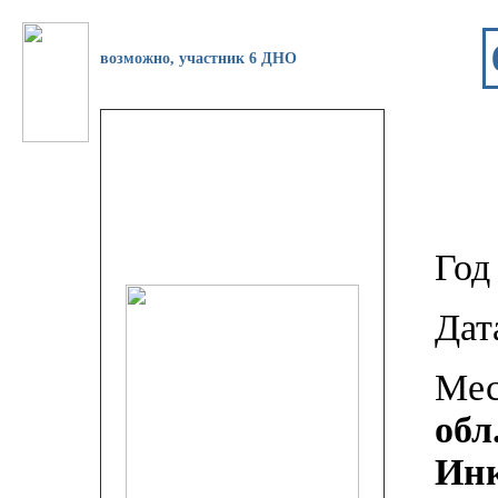
возможно, участник 6 ДНО
Год
Дат
Мес
обл
Ин