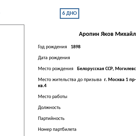
6 ДНО
О
Аропин
Яков
Михайл
Год рождения
1898
Дата рождения
Место рождения
Белорусская ССР, Могилевск
Место жительства до призыва
г. Москва 1 п
кв.4
Место работы
Должность
Партийность
Номер партбилета