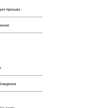
ция призыва
ление
н
обождения