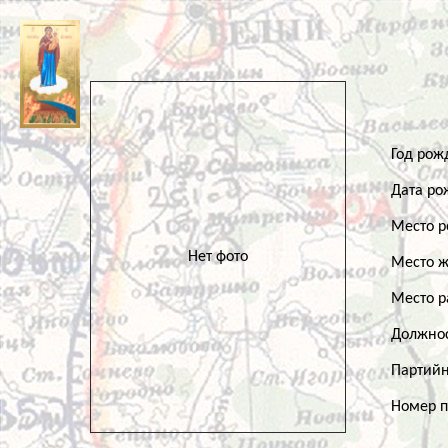
Год ро
Дата р
Место 
Нет фото
Место ж
Место 
Должно
Партий
Номер 