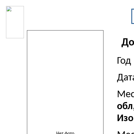
До
Год
Дат
Мес
обл
Изо
Нет фото