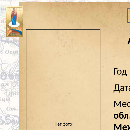
Год
Дат
Мес
обл
Нет фото
Мех