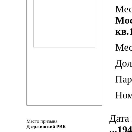
Мес
Мос
кв.
Мес
До
Пар
Ном
Дата
Место призыва
Дзержинский РВК
...19