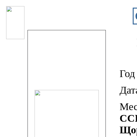
Год
Дат
Мес
ССР
Щор