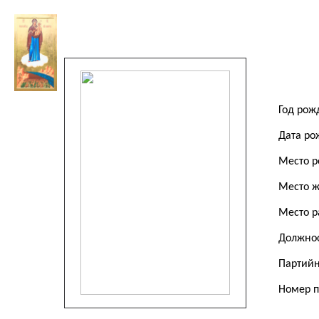
Год ро
Дата р
Место 
Место ж
Место 
Должно
Партий
Номер 