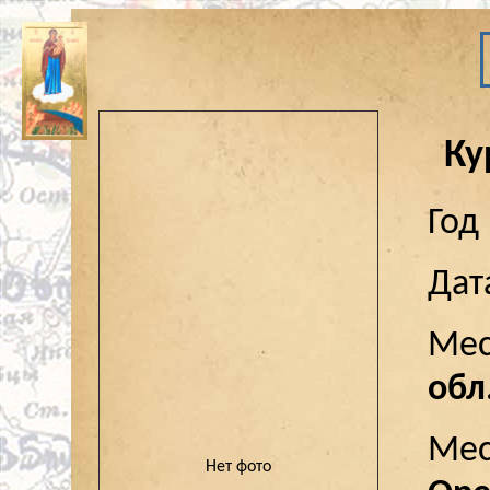
Ку
Год
Дат
Мес
обл
Мес
Нет фото