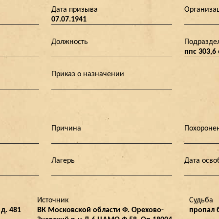
Дата призыва
Организа
07.07.1941
Должность
Подразде
ппс 303,
Приказ о назначении
Причина
Похороне
Лагерь
Дата осв
Источник
Судьба
д. 481
ВК Московской области Ф. Орехово-
пропал б