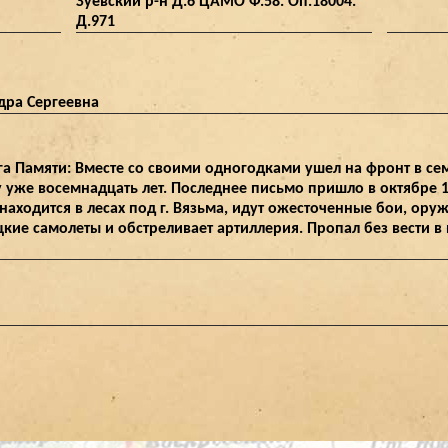
Зуевский р-н Д.6 ЦАМО Ф.58. Оп.18004.
Д.971
дра Сергеевна
га Памяти: Вместе со своими одногодками ушел на фронт в с
му уже восемнадцать лет. Последнее письмо пришло в октябре 
 находится в лесах под г. Вязьма, идут ожесточенные бои, оруж
ие самолеты и обстреливает артиллерия. Пропал без вести в н