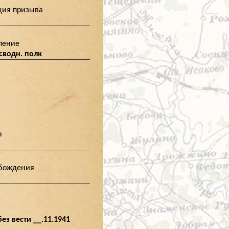
ция призыва
ление
6 сводн. полк
н
обождения
ез вести __.11.1941