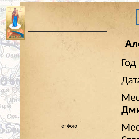
Ал
Год
Дат
Мес
Дми
Мес
Нет фото